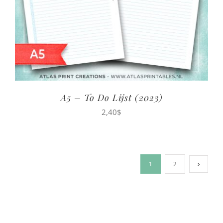
A5 – To Do Lijst (2023)
2,40
$
1
2