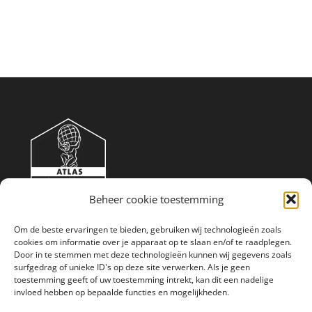
Beheer cookie toestemming
Om de beste ervaringen te bieden, gebruiken wij technologieën zoals
cookies om informatie over je apparaat op te slaan en/of te raadplegen.
Shop
Over
Cookiebeleid (EU)
Door in te stemmen met deze technologieën kunnen wij gegevens zoals
surfgedrag of unieke ID's op deze site verwerken. Als je geen
Voorwaarden & condities
Sitemap
toestemming geeft of uw toestemming intrekt, kan dit een nadelige
invloed hebben op bepaalde functies en mogelijkheden.
Mijn account
Afrekenen
0