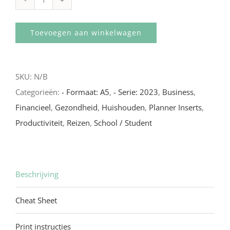
A5
-
Toevoegen aan winkelwagen
Paklijst
(2023)
aantal
SKU:
N/B
Categorieën:
- Formaat: A5
,
- Serie: 2023
,
Business
,
Financieel
,
Gezondheid
,
Huishouden
,
Planner Inserts
,
Productiviteit
,
Reizen
,
School / Student
Beschrijving
Cheat Sheet
Print instructies