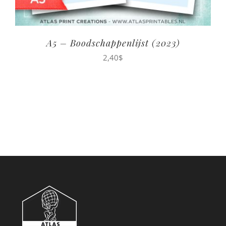
A5 – Boodschappenlijst (2023)
2,40
$